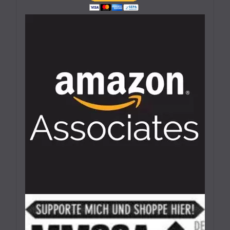
Lies Of P: Warenangebot Erweitern –
So Geht’s
25. September 2023
6 Minuten
Lies Of P: Ergo Farmen – Das Sind Die
Besten Spots
25. September 2023
6 Minuten
Lies Of P: Dreifaltigkeitsräume Und -
Schlüssel Finden Leicht Gemacht