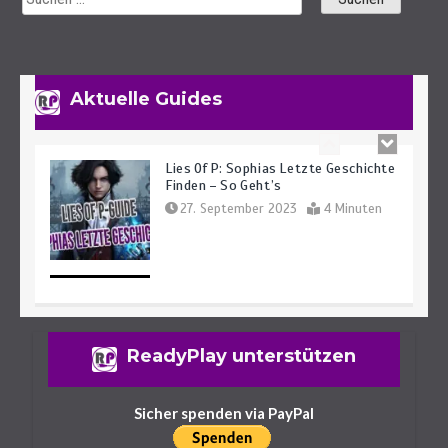
Schlüssel Finden Leicht Gemacht
29. September 2023
7 Minuten
Aktuelle Guides
Lies Of P: Sophias Letzte Geschichte
Finden – So Geht’s
27. September 2023
4 Minuten
Lies Of P: Alle Waffen Und Fundorte
ReadyPlay unterstützen
Des Spiels
25. September 2023
14 Minuten
Sicher spenden via PayPal