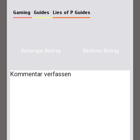
Gaming
Guides
Lies of P Guides
Vorheriger Beitrag
Nächster Beitrag
Lies Of P: Ergo Farmen – Das Sind Die
Besten Spots
Kommentar verfassen
25. September 2023
6 Minuten
Lies Of P: Dreifaltigkeitsräume Und -
Schlüssel Finden Leicht Gemacht
29. September 2023
7 Minuten