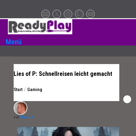
Zum
Inhalt
springen
Menü
Lies of P: Schnellreisen leicht gemacht
Start
Gaming
von
Marco S.