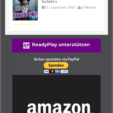
So Geht’s
25. September 2023
6 Minuten
Lies Of P: Ergo Farmen – Das Sind Die
ReadyPlay unterstützen
Besten Spots
25. September 2023
6 Minuten
Sicher spenden via PayPal
Lies Of P: Dreifaltigkeitsräume Und -
Schlüssel Finden Leicht Gemacht
29. September 2023
7 Minuten