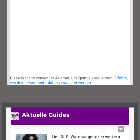
Lies Of P: Sophias Letzte Geschichte
Finden – So Geht’s
27. September 2023
4 Minuten
Diese Website verwendet Akismet, um Spam zu reduzieren.
Erfahre,
Lies Of P: Alle Waffen Und Fundorte
wie deine Kommentardaten verarbeitet werden.
Des Spiels
25. September 2023
14 Minuten
Aktuelle Guides
Lies Of P: Warenangebot Erweitern –