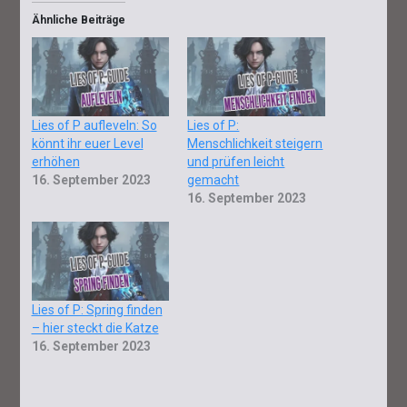
Ähnliche Beiträge
Lies of P aufleveln: So
Lies of P:
könnt ihr euer Level
Menschlichkeit steigern
erhöhen
und prüfen leicht
16. September 2023
gemacht
16. September 2023
Lies of P: Spring finden
– hier steckt die Katze
16. September 2023