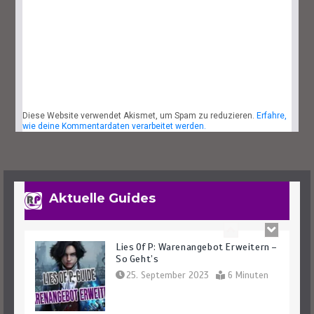
Lies Of P: Sophias Letzte Geschichte
Finden – So Geht’s
27. September 2023
4 Minuten
Diese Website verwendet Akismet, um Spam zu reduzieren.
Erfahre,
Lies Of P: Alle Waffen Und Fundorte
wie deine Kommentardaten verarbeitet werden.
Des Spiels
25. September 2023
14 Minuten
Aktuelle Guides
Lies Of P: Warenangebot Erweitern –
So Geht’s
25. September 2023
6 Minuten