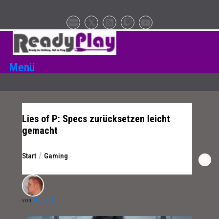
Zum
Inhalt
springen
Menü
Lies of P: Specs zurücksetzen leicht
gemacht
Start
Gaming
von
Marco S.