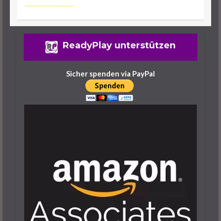
Lies Of P: Ergo Farmen – Das Sind Die
ReadyPlay unterstützen
Besten Spots
25. September 2023
6 Minuten
Sicher spenden via PayPal
Lies Of P: Dreifaltigkeitsräume Und -
Schlüssel Finden Leicht Gemacht
29. September 2023
7 Minuten