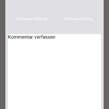
Vorheriger Beitrag
Nächster Beitrag
Lies Of P: Ergo Farmen – Das Sind Die
Besten Spots
Kommentar verfassen
25. September 2023
6 Minuten
Lies Of P: Dreifaltigkeitsräume Und -
Schlüssel Finden Leicht Gemacht
29. September 2023
7 Minuten