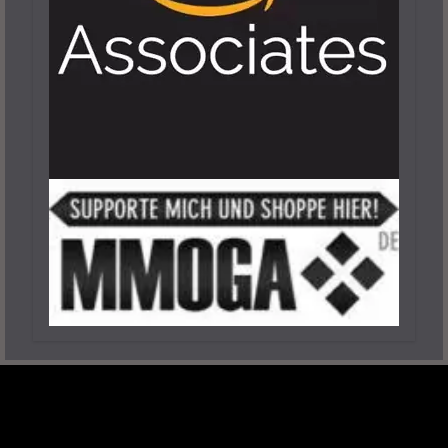
Lies Of P: Ergo Farmen – Das Sind Die
Besten Spots
25. September 2023
6 Minuten
Lies Of P: Dreifaltigkeitsräume Und -
Schlüssel Finden Leicht Gemacht
29. September 2023
7 Minuten