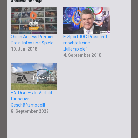
Ähnliche Beiträge
Origin Access Premier:
E-Sport: IOC-Präsident
Preis, Infos und Spiele
möchte keine
10. Juni 2018
„Killerspiele“
4. September 2018
EA: Disney als Vorbild
für neues
Geschäftsmodell!
8. September 2023