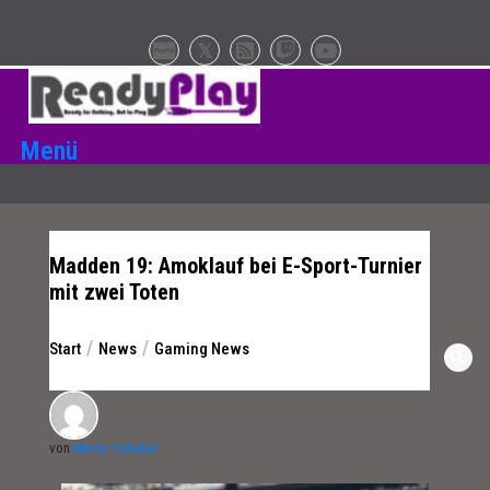
Zum
Inhalt
springen
Menü
Madden 19: Amoklauf bei E-Sport-Turnier
mit zwei Toten
Start
News
Gaming News
von
Marco Schabel