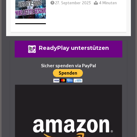
27. September 2023
4 Minuten
Lies Of P: Alle Waffen Und Fundorte
ReadyPlay unterstützen
Des Spiels
25. September 2023
14 Minuten
Sicher spenden via PayPal
Lies Of P: Warenangebot Erweitern –
So Geht’s
25. September 2023
6 Minuten