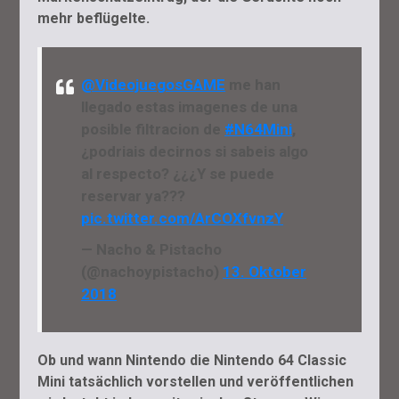
mehr beflügelte.
@VideojuegosGAME
me han
llegado estas imagenes de una
posible filtracion de
#N64Mini
,
¿podriais decirnos si sabeis algo
al respecto? ¿¿¿Y se puede
reservar ya???
pic.twitter.com/ArCOXfvnzY
— Nacho & Pistacho
(@nachoypistacho)
13. Oktober
2018
Ob und wann Nintendo die Nintendo 64 Classic
Mini tatsächlich vorstellen und veröffentlichen