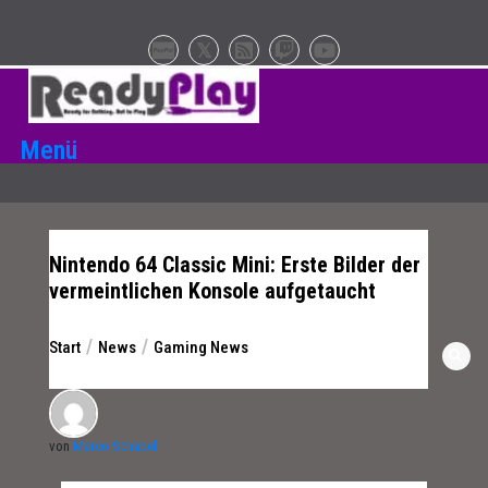
Zum
Inhalt
springen
Menü
Nintendo 64 Classic Mini: Erste Bilder der
vermeintlichen Konsole aufgetaucht
Start
News
Gaming News
von
Marco Schabel