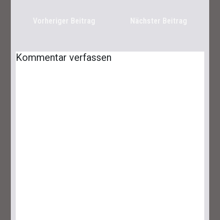
Vorheriger Beitrag
Nächster Beitrag
Kommentar verfassen
Lies Of P: Ergo Farmen – Das Sind Die
Besten Spots
25. September 2023
6 Minuten