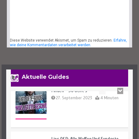
Lies Of P: Dreifaltigkeitsräume Und -
Schlüssel Finden Leicht Gemacht
29. September 2023
7 Minuten
Diese Website verwendet Akismet, um Spam zu reduzieren.
Erfahre,
wie deine Kommentardaten verarbeitet werden.
Lies Of P: Sophias Letzte Geschichte
Finden – So Geht’s
27. September 2023
4 Minuten
Aktuelle Guides
Lies Of P: Alle Waffen Und Fundorte
Des Spiels
25. September 2023
14 Minuten