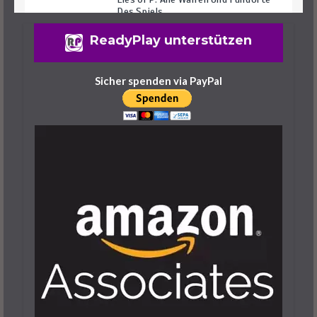
ReadyPlay unterstützen
Lies Of P: Warenangebot Erweitern –
So Geht’s
Sicher spenden via PayPal
25. September 2023
6 Minuten
Lies Of P: Ergo Farmen – Das Sind Die
Besten Spots
25. September 2023
6 Minuten
Lies Of P: Dreifaltigkeitsräume Und -
Schlüssel Finden Leicht Gemacht