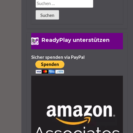
Lies Of P: Alle Waffen
Und Fundorte Des
Spiels
ReadyPlay unterstützen
25. September 2023
14 Minuten
Sicher spenden via PayPal