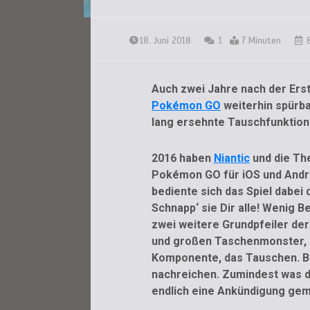
18. Juni 2018
1
7 Minuten
8
Auch zwei Jahre nach der Erst
Pokémon GO
weiterhin spürba
lang ersehnte Tauschfunktion 
2016 haben
Niantic
und die Th
Pokémon GO für iOS und Andro
bediente sich das Spiel dabei
Schnapp‘ sie Dir alle! Wenig B
zwei weitere Grundpfeiler der
und großen Taschenmonster, n
Komponente, das Tauschen. Be
nachreichen. Zumindest was d
endlich eine Ankündigung gem