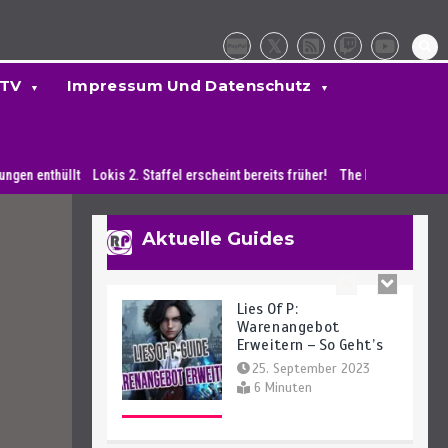
Finden – So Geht’s
27. September 2023
4 Minuten
 TV
Impressum Und Datenschutz
Lies Of P: Alle Waffen
Und Fundorte Des
llt
Lokis 2. Staffel erscheint bereits früher!
Spiels
The Elder Scrolls 6: PlayStat
25. September 2023
14 Minuten
Aktuelle Guides
Lies Of P:
Warenangebot
Erweitern – So Geht’s
25. September 2023
6 Minuten