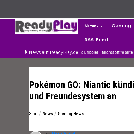
Zum
Inhalt
springen
News
Gaming
RSS-Feed
News auf ReadyPlay.de |
 Das sind die schnellsten Spieler und Dribbler
Microsoft: Wollte auch Ninte
Pokémon GO: Niantic kündi
und Freundesystem an
Start
News
Gaming News
von
Marco Schabel