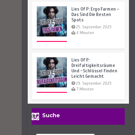
Lies Of P: Ergo Farmen –
Das Sind Die Besten
Spots
25. September 2023
6 Minuten
Lies Of P:
Dreifaltigkeitsräume
Und -Schlüssel Finden
Leicht Gemacht
29. September 2023
7 Minuten
Lies Of P: Sophias
Suche
Letzte Geschichte
Finden – So Geht’s
27. September 2023
4 Minuten