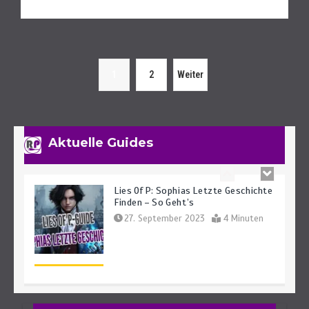
Lies Of P: Dreifaltigkeitsräume Und -
1
2
Weiter
Schlüssel Finden Leicht Gemacht
29. September 2023
7 Minuten
Aktuelle Guides
Lies Of P: Sophias Letzte Geschichte
Finden – So Geht’s
27. September 2023
4 Minuten