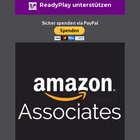
Lies Of P: Alle Waffen Und Fundorte
ReadyPlay unterstützen
Des Spiels
25. September 2023
14 Minuten
Sicher spenden via PayPal
Lies Of P: Warenangebot Erweitern –
So Geht’s
25. September 2023
6 Minuten
Lies Of P: Ergo Farmen – Das Sind Die
Besten Spots
25. September 2023
6 Minuten