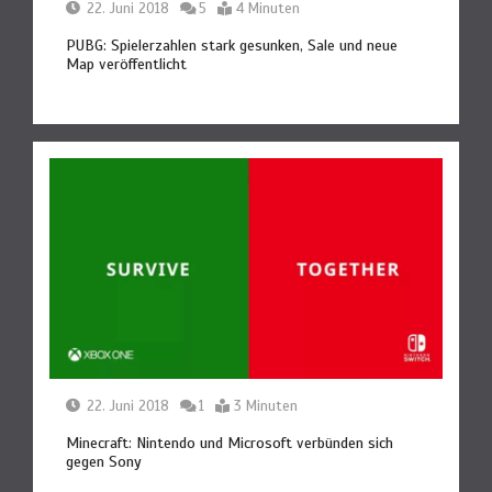
22. Juni 2018
5
4 Minuten
PUBG: Spielerzahlen stark gesunken, Sale und neue
Map veröffentlicht
22. Juni 2018
1
3 Minuten
Lies Of P: Ergo Farmen – Das Sind Die
Besten Spots
Minecraft: Nintendo und Microsoft verbünden sich
gegen Sony
25. September 2023
6 Minuten