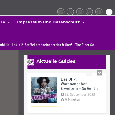
Finden – So Geht’s
27. September 2023
4 Minuten
 TV
Impressum Und Datenschutz
Lies Of P: Alle Waffen
Und Fundorte Des
is 2. Staffel erscheint bereits früher!
The Elder Scrolls 6: PlayStation-Spi
Spiels
25. September 2023
14 Minuten
Aktuelle Guides
Lies Of P:
Warenangebot
Erweitern – So Geht’s
25. September 2023
6 Minuten