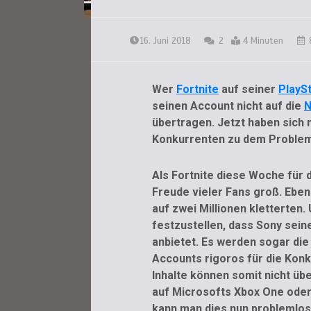
16. Juni 2018
2
4 Minuten
8
Wer
Fortnite
auf seiner
PlaySt
seinen Account nicht auf die
N
übertragen. Jetzt haben sich 
Konkurrenten zu dem Problem
Als Fortnite diese Woche für 
Freude vieler Fans groß. Eben
auf zwei Millionen kletterten
festzustellen, dass Sony sein
anbietet. Es werden sogar die
Accounts rigoros für die Kon
Inhalte können somit nicht üb
auf Microsofts Xbox One oder
kann man dies nun problemlos 