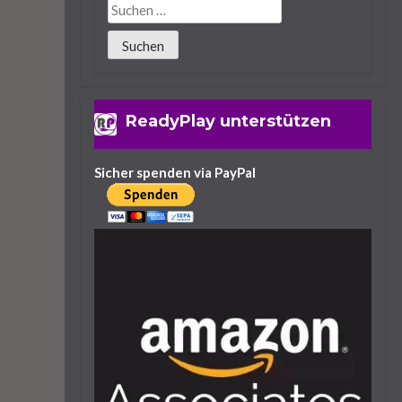
Lies Of P: Alle Waffen
Und Fundorte Des
Spiels
ReadyPlay unterstützen
25. September 2023
14 Minuten
Sicher spenden via PayPal