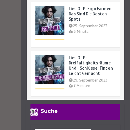
Lies Of P: Ergo Farmen –
Das Sind Die Besten
Spots
25. September 2023
6 Minuten
Lies Of P:
Dreifaltigkeitsräume
Und -Schlüssel Finden
Leicht Gemacht
29. September 2023
7 Minuten
Lies Of P: Sophias
Suche
Letzte Geschichte
Finden – So Geht’s
27. September 2023
4 Minuten