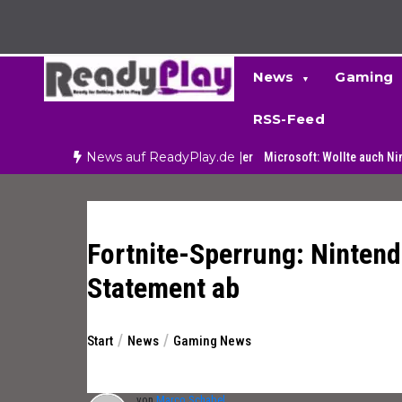
Zum
Inhalt
springen
News
Gaming
RSS-Feed
News auf ReadyPlay.de |
d die schnellsten Spieler und Dribbler
Microsoft: Wollte auch Nintendo oder
Fortnite-Sperrung: Ninten
Statement ab
Start
News
Gaming News
von
Marco Schabel