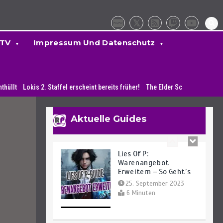
Finden – So Geht’s
27. September 2023
4 Minuten
 TV
Impressum Und Datenschutz
Lies Of P: Alle Waffen
Und Fundorte Des
Lokis 2. Staffel erscheint bereits früher!
Spiels
The Elder Scrolls 6: PlayStation
25. September 2023
14 Minuten
Aktuelle Guides
Lies Of P:
Warenangebot
Erweitern – So Geht’s
25. September 2023
6 Minuten