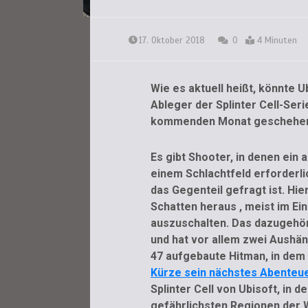
17. Oktober 2018
0
4 Minuten
Wie es aktuell heißt, könnte 
Ableger der Splinter Cell-Ser
kommenden Monat geschehe
Es gibt Shooter, in denen ein
einem Schlachtfeld erforderlic
das Gegenteil gefragt ist. Hi
Schatten heraus , meist im Ei
auszuschalten. Das dazugehör
und hat vor allem zwei Aushän
47 aufgebaute Hitman, in dem i
Kürze sein nächstes Abenteue
Splinter Cell von Ubisoft, in 
gefährlichsten Regionen der 