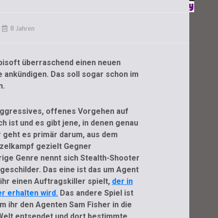
8 Jahren
Ubisoft überraschend einen neuen
ie ankündigen. Das soll sogar schon im
n.
 aggressives, offenes Vorgehen auf
h ist und es gibt jene, in denen genau
er geht es primär darum, aus dem
nzelkampf gezielt Gegner
ige Genre nennt sich Stealth-Shooter
geschilder. Das eine ist das um Agent
hr einen Auftragskiller spielt,
der in
r erhalten wird.
Das andere Spiel ist
dem ihr den Agenten Sam Fisher in die
Welt entsendet und dort bestimmte