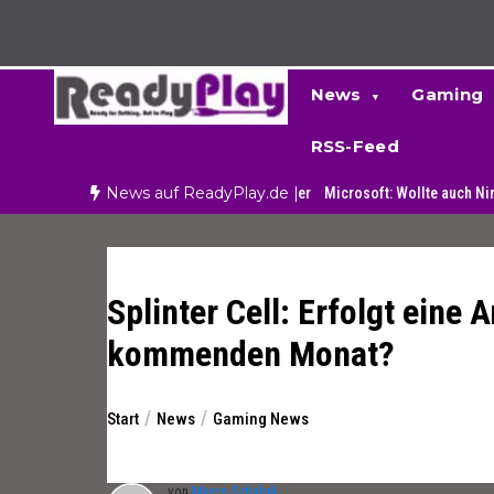
Zum
Inhalt
springen
News
Gaming
RSS-Feed
News auf ReadyPlay.de |
 sind die schnellsten Spieler und Dribbler
Microsoft: Wollte auch Nintendo 
Splinter Cell: Erfolgt ein
kommenden Monat?
Start
News
Gaming News
von
Marco Schabel