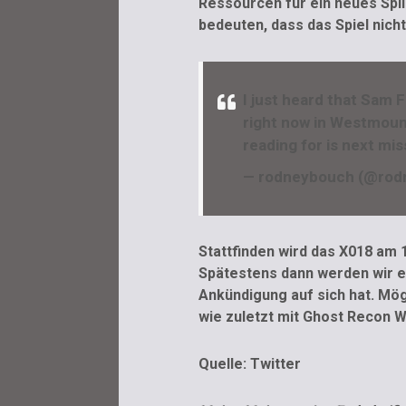
Ressourcen für ein neues Spli
bedeuten, dass das Spiel nicht
I just heard that Sam 
right now in Westmoun
reading for is next mi
— rodneybouch (@rod
Stattfinden wird das X018 am 
Spätestens dann werden wir e
Ankündigung auf sich hat. Mög
wie zuletzt mit Ghost Recon W
Quelle: Twitter