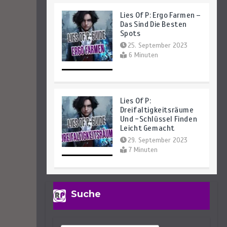
Lies Of P: Ergo Farmen –
Das Sind Die Besten
Spots
25. September 2023
6 Minuten
Lies Of P:
Dreifaltigkeitsräume
Und -Schlüssel Finden
Leicht Gemacht
29. September 2023
7 Minuten
Lies Of P: Sophias
Suche
Letzte Geschichte
Finden – So Geht’s
27. September 2023
4 Minuten