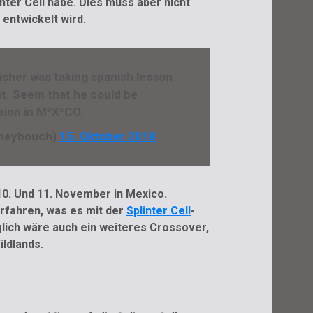
nter Cell habe. Dies muss aber nicht
 entwickelt wird.
Fisher was taking spanish lesson
t. Seem that he could be
ssion in M*X*CO.
neybouch)
15. Oktober 2018
10. Und 11. November in Mexico.
rfahren, was es mit der
Splinter Cell
-
lich wäre auch ein weiteres Crossover,
ildlands.