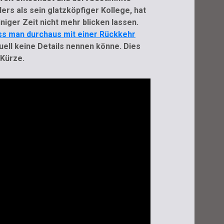
ers als sein glatzköpfiger Kollege, hat
iniger Zeit nicht mehr blicken lassen.
ss man durchaus mit einer Rückkehr
uell keine Details nennen könne. Dies
 Kürze.