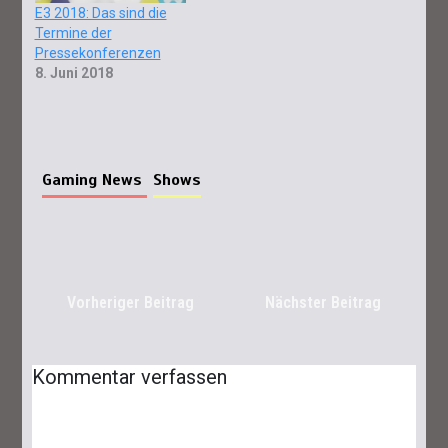
E3 2018: Das sind die
Termine der
Pressekonferenzen
8. Juni 2018
Gaming News
Shows
Vorheriger Beitrag
Nächster Beitrag
Lies Of P: Ergo Farmen – Das Sind Die
Besten Spots
Kommentar verfassen
25. September 2023
6 Minuten