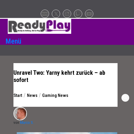
Zum
Inhalt
springen
Menü
Unravel Two: Yarny kehrt zurück – ab
sofort
Start
News
Gaming News
von
Marco S.