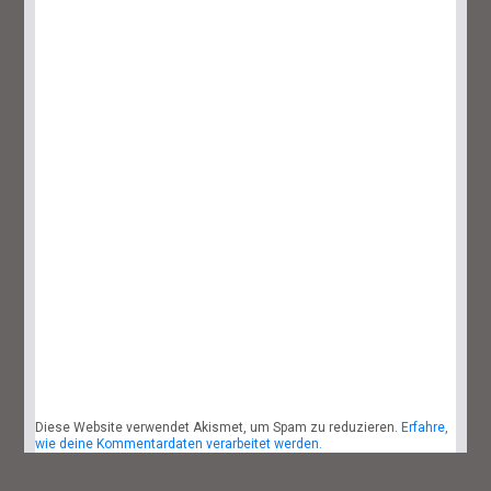
Lies Of P: Dreifaltigkeitsräume Und -
Schlüssel Finden Leicht Gemacht
29. September 2023
7 Minuten
Lies Of P: Sophias Letzte Geschichte
Finden – So Geht’s
27. September 2023
4 Minuten
Diese Website verwendet Akismet, um Spam zu reduzieren.
Erfahre,
Lies Of P: Alle Waffen Und Fundorte
wie deine Kommentardaten verarbeitet werden.
Des Spiels
25. September 2023
14 Minuten