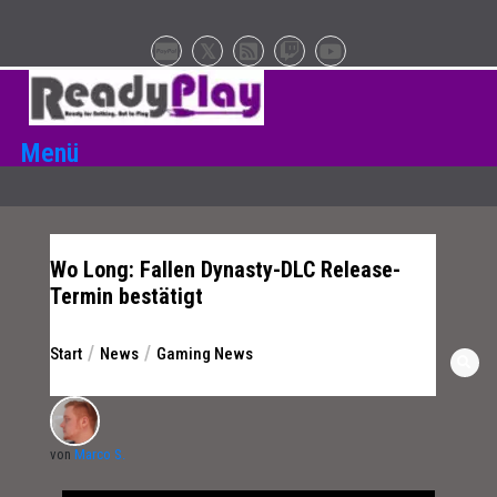
Zum
Inhalt
springen
Menü
Wo Long: Fallen Dynasty-DLC Release-
Termin bestätigt
Start
News
Gaming News
von
Marco S.