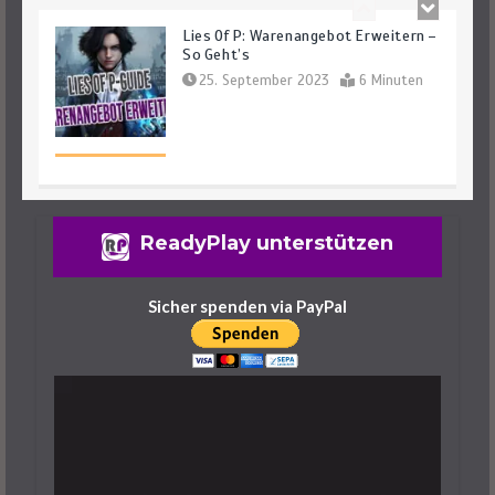
Lies Of P: Warenangebot Erweitern –
So Geht’s
25. September 2023
6 Minuten
Lies Of P: Ergo Farmen – Das Sind Die
ReadyPlay unterstützen
Besten Spots
25. September 2023
6 Minuten
Sicher spenden via PayPal
Lies Of P: Dreifaltigkeitsräume Und -
Schlüssel Finden Leicht Gemacht
29. September 2023
7 Minuten