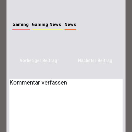
Gaming
Gaming News
News
Vorheriger Beitrag
Nächster Beitrag
Lies Of P: Ergo Farmen – Das Sind Die
Besten Spots
Kommentar verfassen
25. September 2023
6 Minuten
Lies Of P: Dreifaltigkeitsräume Und -
Schlüssel Finden Leicht Gemacht