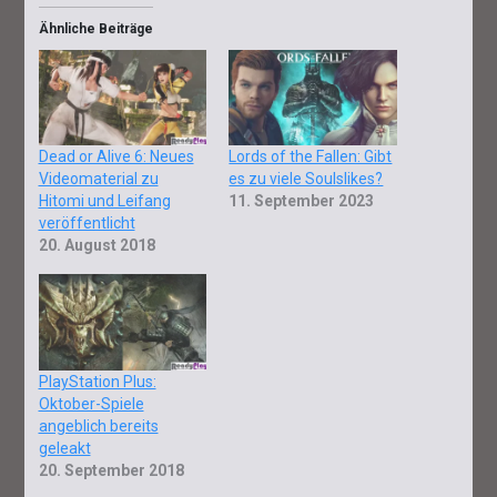
Ähnliche Beiträge
Dead or Alive 6: Neues
Lords of the Fallen: Gibt
Videomaterial zu
es zu viele Soulslikes?
Hitomi und Leifang
11. September 2023
veröffentlicht
20. August 2018
PlayStation Plus:
Oktober-Spiele
angeblich bereits
geleakt
20. September 2018