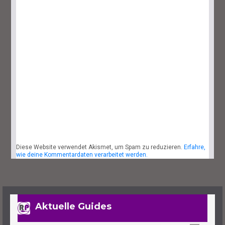
29. September 2023
7 Minuten
Lies Of P: Sophias Letzte Geschichte
Finden – So Geht’s
27. September 2023
4 Minuten
Diese Website verwendet Akismet, um Spam zu reduzieren.
Erfahre,
Lies Of P: Alle Waffen Und Fundorte
wie deine Kommentardaten verarbeitet werden.
Des Spiels
25. September 2023
14 Minuten
Aktuelle Guides