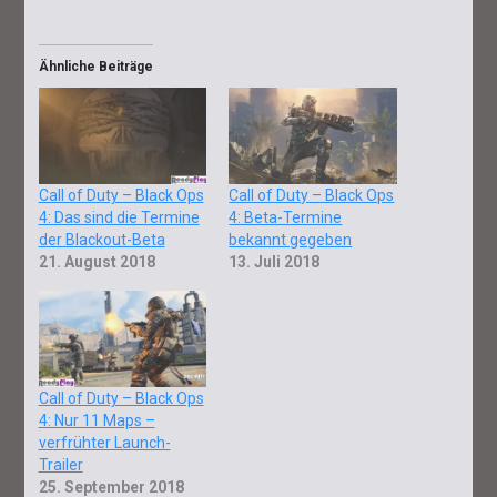
Ähnliche Beiträge
Call of Duty – Black Ops
Call of Duty – Black Ops
4: Das sind die Termine
4: Beta-Termine
der Blackout-Beta
bekannt gegeben
21. August 2018
13. Juli 2018
Call of Duty – Black Ops
4: Nur 11 Maps –
verfrühter Launch-
Trailer
25. September 2018