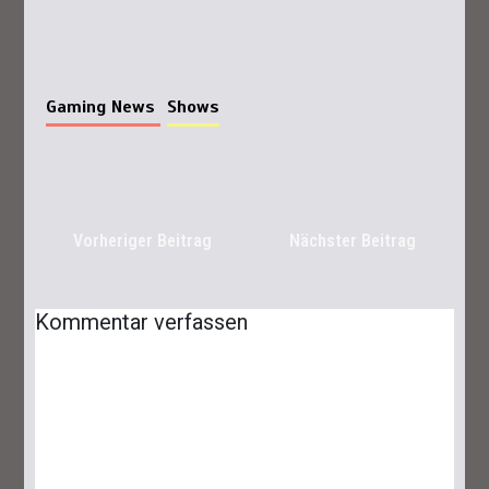
Gaming News
Shows
Vorheriger Beitrag
Nächster Beitrag
Lies Of P: Ergo Farmen – Das Sind Die
Besten Spots
Kommentar verfassen
25. September 2023
6 Minuten
Lies Of P: Dreifaltigkeitsräume Und -
Schlüssel Finden Leicht Gemacht