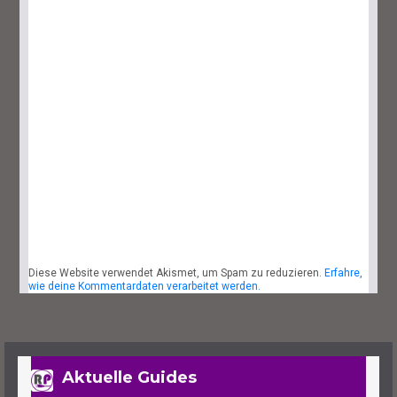
29. September 2023
7 Minuten
Lies Of P: Sophias Letzte Geschichte
Finden – So Geht’s
27. September 2023
4 Minuten
Diese Website verwendet Akismet, um Spam zu reduzieren.
Erfahre,
Lies Of P: Alle Waffen Und Fundorte
wie deine Kommentardaten verarbeitet werden.
Des Spiels
25. September 2023
14 Minuten
Aktuelle Guides