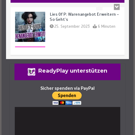
Lies Of P: Warenangebot Erweitern –
So Geht’s
25. September 2023
6 Minuten
Lies Of P: Ergo Farmen – Das Sind Die
ReadyPlay unterstützen
Besten Spots
25. September 2023
6 Minuten
Sicher spenden via PayPal
Lies Of P: Dreifaltigkeitsräume Und -
Schlüssel Finden Leicht Gemacht
29. September 2023
7 Minuten