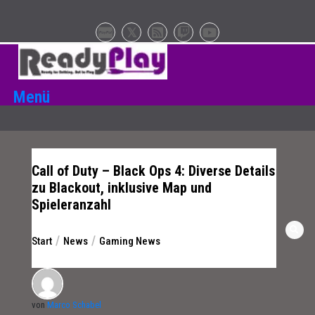
Zum
Inhalt
springen
Menü
Call of Duty – Black Ops 4: Diverse Details
zu Blackout, inklusive Map und
Spieleranzahl
Start
News
Gaming News
von
Marco Schabel