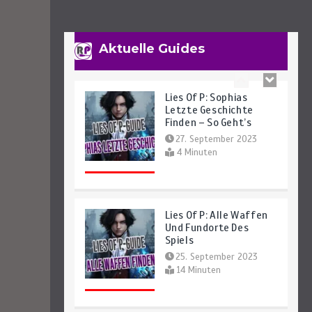
Und -Schlüssel Finden
Leicht Gemacht
29. September 2023
Aktuelle Guides
7 Minuten
Lies Of P: Sophias
Letzte Geschichte
Finden – So Geht’s
27. September 2023
4 Minuten
Lies Of P: Alle Waffen
Und Fundorte Des
Spiels
25. September 2023
14 Minuten