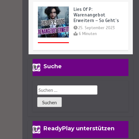
Lies Of P:
Warenangebot
Erweitern – So Geht’s
25. September 2023
6 Minuten
Lies Of P: Ergo Farmen –
Suche
Das Sind Die Besten
Spots
25. September 2023
6 Minuten
Lies Of P:
Dreifaltigkeitsräume
Und -Schlüssel Finden
ReadyPlay unterstützen
Leicht Gemacht
29. September 2023