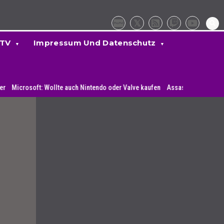
 TV
Impressum Und Datenschutz
ft: Wollte auch Nintendo oder Valve kaufen
Assassin’s Creed Mirage: Syst