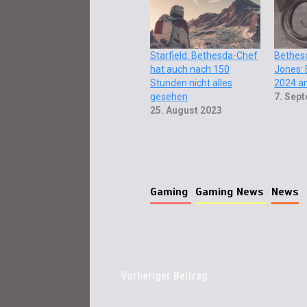
Starfield: Bethesda-Chef
Bethes
hat auch nach 150
Jones: 
Stunden nicht alles
2024 a
gesehen
7. Sep
25. August 2023
Gaming
Gaming News
News
Vorheriger Beitrag